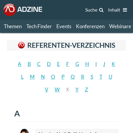
Suche
Inhalt
Themen
Tech Finder
Events
Konferenzen
Webinare
REFERENTEN-VERZEICHNIS
A
B
C
D
E
F
G
H
I
J
K
L
M
N
O
P
Q
R
S
T
U
V
W
X
Y
Z
A