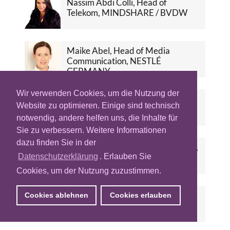
Nassim Abdi Colli, Head of
Telekom, MINDSHARE / BVDW
Maike Abel, Head of Media
Communication, NESTLÉ
GERMANY
Wir verwenden Cookies, um die Nutzung der
Luisa Abraham, Managing
Website zu optimieren. Einige sind technisch
Director, ZEBRALUTION Podcast
notwendig, andere helfen uns, die Inhalte für
Sie zu verbessern. Weitere Informationen
dazu finden Sie in der
Torsten Ahlers, Managing Director,
MediaMarktSaturn Retail Media
Datenschutzerklärung
. Erlauben Sie
Cookies, um der Nutzung zuzustimmen.
Tom Alby, Head of Performance
Cookies ablehnen
Cookies erlauben
Agency, Google Germany