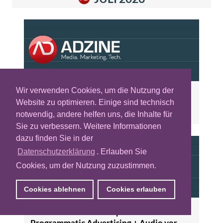
Wir verwenden Cookies, um die Nutzung der
ADZINE KW 31 - Publisher müssen Video-
Website zu optimieren. Einige sind technisch
Distribution neu sortieren+ Performance-
notwendig, andere helfen uns, die Inhalte für
Chance dank KI-Werbung
Sie zu verbessern. Weitere Informationen
dazu finden Sie in der
Datenschutzerklärung
. Erlauben Sie
Cookies, um der Nutzung zuzustimmen.
Cookies ablehnen
Cookies erlauben
ADZINE KW 30 - Transparenz im
Programmatic Advertising + Audio vor