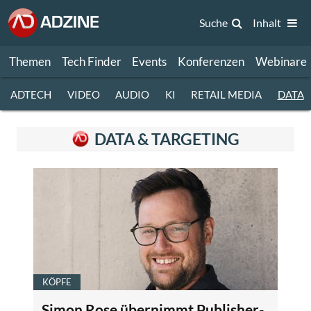
Suche
Inhalt
Themen
Tech Finder
Events
Konferenzen
Webinare
ADTECH
VIDEO
AUDIO
KI
RETAIL MEDIA
DATA
DATA & TARGETING
KÖPFE
Simon Rose übernimmt Publisher-