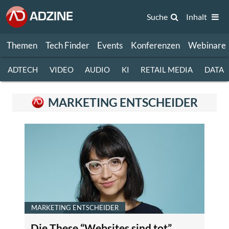
Suche
Inhalt
Themen
Tech Finder
Events
Konferenzen
Webinare
ADTECH
VIDEO
AUDIO
KI
RETAIL MEDIA
DATA
MARKETING ENTSCHEIDER
MARKETING ENTSCHEIDER
Die These “Websites sind tot”