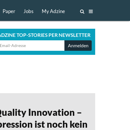
Paper
Jobs
My Adzine
ADZINE TOP-STORIES PER NEWSLETTER
Anmelden
uality Innovation –
ression ist noch kein