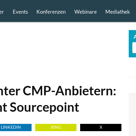
er
Events
Konferenzen
Webinare
Mediathek
nter CMP-Anbietern:
t Sourcepoint
LINKEDIN
XING
X