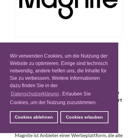
Magnite (ehem. The Rubicon Project) ist auf die
Entwicklung von Werbetechnologie für den
Wir verwenden Cookies, um die Nutzung der
automatisierten und programmatischen Handel
Website zu optimieren. Einige sind technisch
von digitalen Werbeflächen spezialisiert.
notwendig, andere helfen uns, die Inhalte für
Magnite stellt Werbeflächenanbietern
Sie zu verbessern. Weitere Informationen
technische Infrastruktur, eine Sell-Side-
dazu finden Sie in der
Plattform (SSP), zur Verfügung, über die sie ihre
Datenschutzerklärung
. Erlauben Sie
Werbeleistung auf der ganzen Welt datenbasiert
Cookies, um der Nutzung zuzustimmen.
anbieten können.
Cookies ablehnen
Cookies erlauben
Produktangebot
Magnite ist Anbieter einer Werbeplattform, die alle