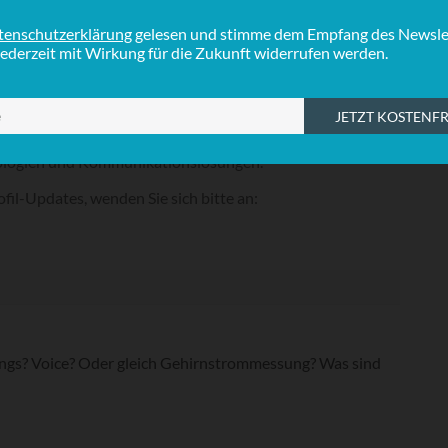
S
ger nun für
IQ mobile
– dem Spezialist für Mobile
logien und Kommunikationslösungen des globalen
I
 Aegis Networks - tätig. Anfangs als Business Analyst und
I
ller eingesetzt, faszinierten ihn die Möglichkeiten im
h der neuen mobilenTechnologien. Er unterstützt
chen weltweit Marken bei der Entwicklung mobiler
ologien und Kommunikationslösungen.
ofil-Updates, wenden Sie sich bitte an:
hings? Voice? Oder gleich Gehirnstrommessung? Was sind