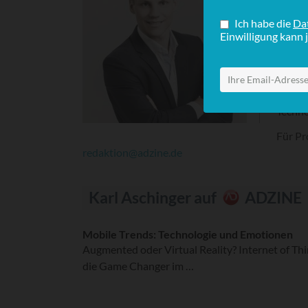
Aschin
Techno
Dentsu
Contro
Bereic
inzwis
Techn
Für Pr
redaktion@adzine.de
Karl Aschinger auf
ADZINE
Mobile Trends: Technologie und Emotionen
Augmented oder Virtual Reality? Internet of T
die Game Changer im …