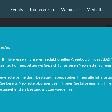
er
Events
Konferenzen
Webinare
Mediathek
lient Consultant, IQ
bschluss seines Betriebswirtschaftsstudiums an der
haftsuniversität Wien, erkannte Aschinger die enormen
hkeiten in der Werbebranche. Seitmehr als drei Jahren ist