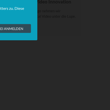
POTLIGHT: Total Video Innovation
n dieser SPOTLIGHT-Folge nehmen wir
nnovationen rund um Total Video unter die Lupe.