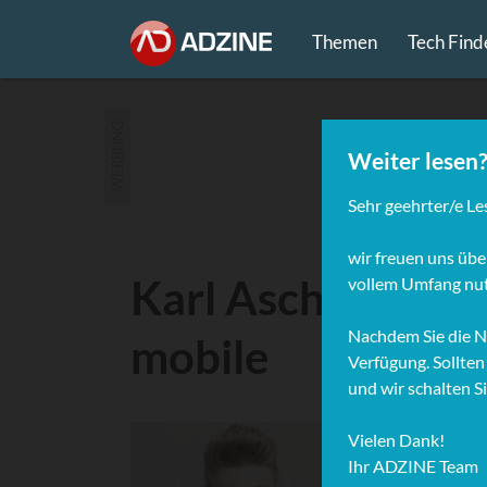
Themen
Tech Find
WERBUNG
Karl Aschinger, C
mobile
Nach A
Wirtsc
Möglic