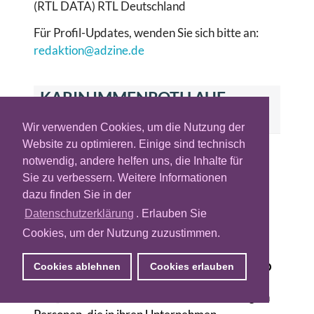
(RTL DATA) RTL Deutschland
Für Profil-Updates, wenden Sie sich bitte an:
redaktion@adzine.de
KARIN IMMENROTH AUF
ADZINE
Wir verwenden Cookies, um die Nutzung der
Website zu optimieren. Einige sind technisch
Uli Hegge wird CEO der NetID
notwendig, andere helfen uns, die Inhalte für
Bei der European NetID Foundation kommt es
Sie zu verbessern. Weitere Informationen
zu einem Führungswechsel. Wie die Stiftung
dazu finden Sie in der
bekannt gab, übernimmt Uli …
Datenschutzerklärung
. Erlauben Sie
Cookies, um der Nutzung zuzustimmen.
In eigener Sache - ADZINE verleiht zum
zweiten Mal den Programmatic Award „NEO
Cookies ablehnen
Cookies erlauben
IO“
Der „NEO IO Award” ist eine Auszeichnung an