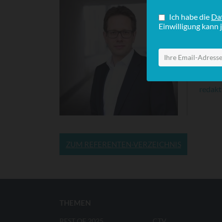
Manage
war er
Produk
Schwer
digita
Für Pr
redakt
ZUM REFERENTEN-VERZEICHNIS
THEMEN
BEST OF 2025
CTV