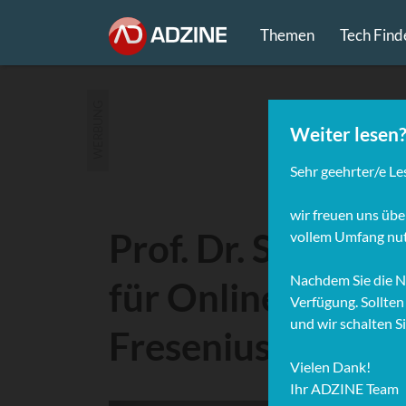
Themen
Tech Find
WERBUNG
Prof. Dr. Sascha 
für Online-Mana
Fresenius in Ham
Prof. 