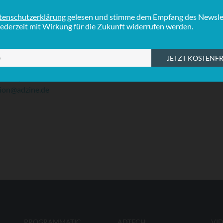
S
ment an der Hochschule Fresenius in Hamburg. Davor
I
 u.a. Director Business Development bei XING sowie Leiter
I
tmanagement bei blau Mobilfunk (blau.de). Seine
punkten sind E-Commerce, Online Marketing und
les Produktmanagement.
ofil-Updates, wenden Sie sich bitte an:
ion@adzine.de
PROGRAMMATIC
ADTECH
VI