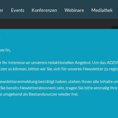
er
Events
Konferenzen
Webinare
Mediathek
Hoffmann, Professur
gement, Hochschule
burg
Dr. Sascha Hoffmann hat eine Professur für Online-