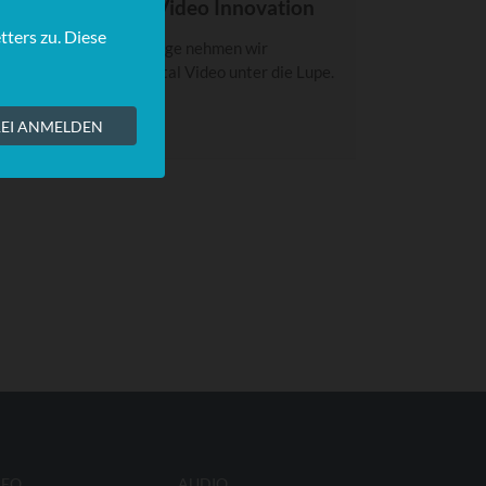
POTLIGHT: Total Video Innovation
n dieser SPOTLIGHT-Folge nehmen wir
nnovationen rund um Total Video unter die Lupe.
DEO
AUDIO