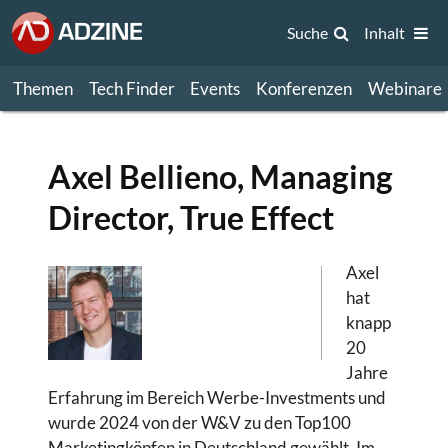
Suche
Inhalt
Themen
Tech Finder
Events
Konferenzen
Webinare
Axel Bellieno, Managing
Director, True Effect
Axel
hat
knapp
20
Jahre
Erfahrung im Bereich Werbe-Investments und
wurde 2024 von der W&V zu den Top100
Marketingköpfen in Deutschland gewählt. Im