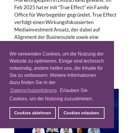
Feb 2025 hat er mit “True Effect” ein Family
Office für Werbegelder gegründet. True Effect
verfolgt einen Wirkungsfokussierten
Mediainvestment Ansatz, der dabei auf
Alignment der Businessziele sowie eine
konsequente Ausrichtung auf echte
Werbewirkung setzt.
Wir verwenden Cookies, um die Nutzung der
Website zu optimieren. Einige sind technisch
Für Profil-Updates, wenden Sie sich bitte an:
notwendig, andere helfen uns, die Inhalte für
redaktion@adzine.de
Sie zu verbessern. Weitere Informationen
dazu finden Sie in der
Datenschutzerklärung
. Erlauben Sie
Cookies, um der Nutzung zuzustimmen.
Cookies ablehnen
Cookies erlauben