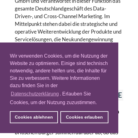
GmbH und verantwortet in dieser Funktion das
gesamte Deutschlandgeschäft des Data-
Driven-, und Cross-Channel Marketing. Im
Mittelpunkt stehen dabei die strategische und
operative Weiterentwicklung der Produkte und
Servicelösungen, die Neukundengewinnung
sowie die Positionierung von Experian
Marketing Services im deutschen Markt.
Wir verwenden Cookies, um die Nutzung der
Website zu optimieren. Einige sind technisch
Für Profil-Updates, wenden Sie sich bitte an:
notwendig, andere helfen uns, die Inhalte für
redaktion@adzine.de
Sie zu verbessern. Weitere Informationen
dazu finden Sie in der
GREGOR WOLF AUF
ADZINE
Datenschutzerklärung
. Erlauben Sie
Cookies, um der Nutzung zuzustimmen.
Folgen eines möglichen Absprungs: Stimmen
aus der Branche zum Brexit
Cookies ablehnen
Cookies erlauben
Am morgigen Donnerstag ist es soweit, die
britischen Bürger stimmen darüber ab, ob das