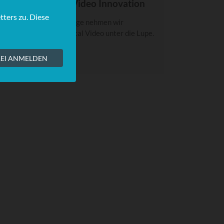
POTLIGHT: Total Video Innovation
n dieser SPOTLIGHT-Folge nehmen wir
nnovationen rund um Total Video unter die Lupe.