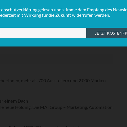
S
ion@adzine.de
I
I
her:innen, mehr als 700 Ausstellern und 2.000 Marken
er einem Dach
ine neue Holding. Die MAI Group – Marketing, Automation,