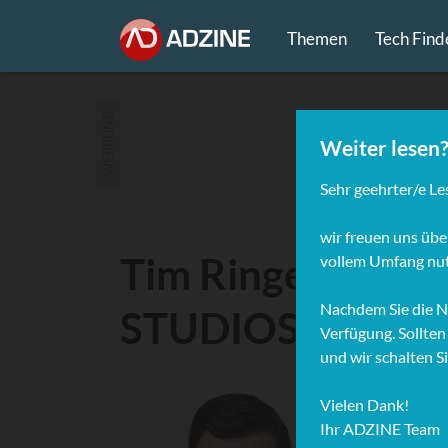
Themen
Tech Find
WERBUNG
Tim Ringel, Glob
STUDIOS (Moder
CV co
Für Pr