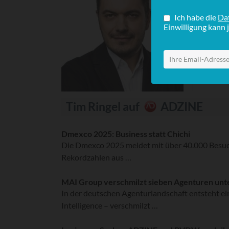
redakt
Tim Ringel auf
ADZINE
Dmexco 2025: Business statt Chichi
Die Dmexco 2025 meldet mit über 40.000 Besuc
Rekordzahlen aus …
MAI Group verschmilzt sieben Agenturen unt
In der deutschen Agenturlandschaft entsteht e
Intelligence – verschmilzt …