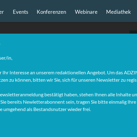
er
Events
Konferenzen
Webinare
Mediathek
al CEO, SPRING
ator)
ming soon!
ofil-Updates, wenden Sie sich bitte an: