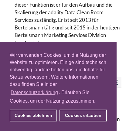
dieser Funktion ist er für den Aufbau und die
Skalierung der adality Data Clean Room
Services zuständig. Er ist seit 2013 für
Bertelsmann tätig und seit 2015 in der heutigen
Bertelsmann Marketing Services Division
beschäftigt.
Für Profil-Updates, wenden Sie sich bitte an:
Wir verwenden Cookies, um die Nutzung der
redaktion@adzine.de
Website zu optimieren. Einige sind technisch
notwendig, andere helfen uns, die Inhalte für
Sie zu verbessern. Weitere Informationen
FLORIAN BOLE AUF
ADZINE
dazu finden Sie in der
Datenschutzerklärung
. Erlauben Sie
Mehr Vielfalt statt Plattformdominanz im
Cookies, um der Nutzung zuzustimmen.
Mediaplan!
Google, Meta und Amazon verschlingen die
Cookies ablehnen
Cookies erlauben
Hälfte der deutschen Werbegelder. Die großen
Plattformen punkten vor allem mit …