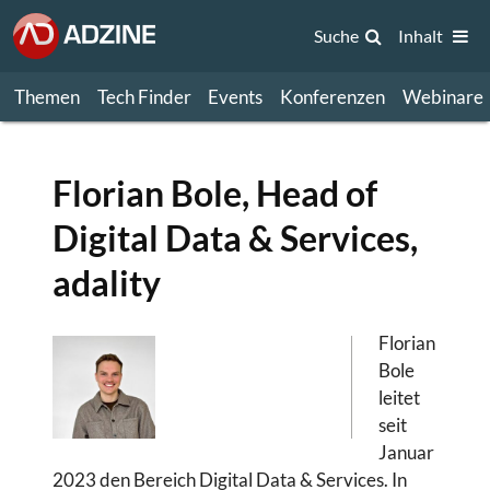
Suche
Inhalt
Themen
Tech Finder
Events
Konferenzen
Webinare
Florian Bole, Head of
Digital Data & Services,
adality
Florian
Bole
leitet
seit
Januar
2023 den Bereich Digital Data & Services. In