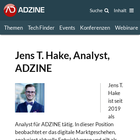
Suche
Inhalt
Themen
Tech Finder
Events
Konferenzen
Webinare
Jens T. Hake, Analyst,
ADZINE
Jens T.
Hake
ist seit
2019
als
Analyst für ADZINE tätig. In dieser Position
beobachtet er das digitale Marktgeschehen,
analysiert aktuelle Entwicklungen und gilt als