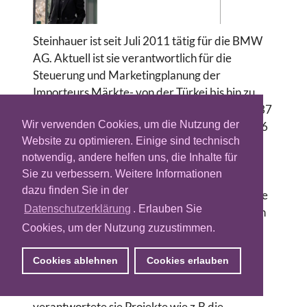
Steinhauer ist seit Juli 2011 tätig für die BMW
AG. Aktuell ist sie verantwortlich für die
Steuerung und Marketingplanung der
Importeurs Märkte- von der Türkei bis hin zu
Marokko oder La Réunion. In der Region sind 37
Wir verwenden Cookies, um die Nutzung der
Märkte, 3 Weltreligionen, 12 Zeitzonen und 16
Website zu optimieren. Einige sind technisch
Sprachen zusammengefasst. Ihre Karriere
notwendig, andere helfen uns, die Inhalte für
startete sie als externe Beraterin für BMW für
Sie zu verbessern. Weitere Informationen
die Vertriebsregion „Zentral Osteuropa“ und
dazu finden Sie in der
baute hier die social Media Kanäle und Digitale
Datenschutzerklärung
. Erlauben Sie
Marketing Strategie auf. Mit den gesammelten
Cookies, um der Nutzung zuzustimmen.
Erfahrungen im Bereich „digitales Marketing“
gelang ihr der Wechsel in die Zentrale von
Cookies ablehnen
Cookies erlauben
BMW.
Im Team „internationales digitales Marketing“
verantwortete sie Projekte wie z.B die