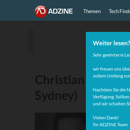
Themen
Tech Find
WERBUNG
Christian Weidne
Sydney)
Christ
Berlin
großen