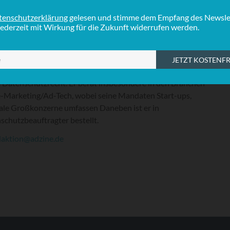
S
m Bereich Corporate Finance und wechselte dann als
ftsführer zu einem Schweizer Family Office, für das er
I
 Teilzeit tätig ist. Seit mehr als 10 Jahren berät er als
I
ständiger Rechtsanwalt hauptberuflich deutsche und
ationale Unternehmen im Wirtschaftsrecht. Dabei liegt der
punkt seiner Tätigkeit im Bereich IT-/IP-/Medien-Recht
 Datenschutzrecht. Er berät insbesondere in den Branchen
-Marketing/Ad-Tech, wobei seine Mandaten Start-ups,
ale Großkonzerne umfassen Daneben ist er in
chutzbeauftragter bestellt.
daktion@adzine.de