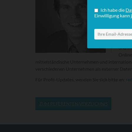
bzw. i
Geschä
noch in
selbst
intern
Schwer
und im
Online
mittelständische Unternehmen und internation
verschiedenen Unternehmen als externer Datens
Für Profil-Updates, wenden Sie sich bitte an:
re
ZUM REFERENTEN-VERZEICHNIS