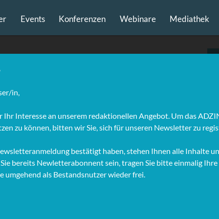
er
Events
Konferenzen
Webinare
Mediathek
r, LL.M., (UNSW,
ian Weidner ist selbständiger Rechtsanwalt mit Büros in
 und Ascona (Schweiz). Er arbeitete zunächst bei zwei
 internationalen Unternehmen in der Rechtsabteilung