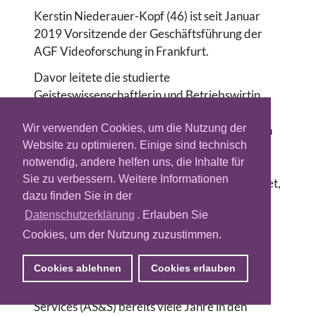
Kerstin Niederauer-Kopf (46) ist seit Januar
2019 Vorsitzende der Geschäftsführung der
AGF Videoforschung in Frankfurt.
Davor leitete die studierte
Geisteswissenschaftlerin und Betriebswirtin
knapp zwei Jahre das
Wir verwenden Cookies, um die Nutzung der
Marktforschungsunternehmen Facit Research
Website zu optimieren. Einige sind technisch
der Serviceplan-Gruppe in München. In dieser
notwendig, andere helfen uns, die Inhalte für
Funktion hat sie unter anderem die
Sie zu verbessern. Weitere Informationen
„Medienäquivalenzstudie: Video“ verantwortet,
dazu finden Sie in der
die 2019 den
Innovationspreis
des
Datenschutzerklärung
. Erlauben Sie
Berufsverband Deutscher Markt- und
Cookies, um der Nutzung zuzustimmen.
Sozialforscher e.V. (BVM) erhalten hat. Vor
ihrem Wechsel nach München war sie als
Cookies ablehnen
Cookies erlauben
Leiterin der Abteilung Werbe- und
Marktforschung der ARD-Werbung Sales &
Services (AS&S) bereits viele Jahre in den