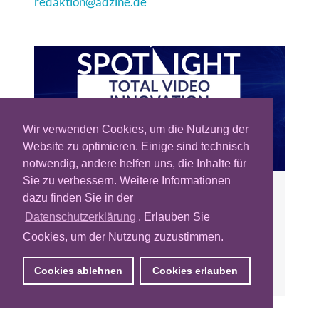
redaktion@adzine.de
Wir verwenden Cookies, um die Nutzung der
Website zu optimieren. Einige sind technisch
notwendig, andere helfen uns, die Inhalte für
Sie zu verbessern. Weitere Informationen
SPOTLIGHT: Total Video Innovation
dazu finden Sie in der
Datenschutzerklärung
. Erlauben Sie
In dieser SPOTLIGHT-Folge nehmen wir
Cookies, um der Nutzung zuzustimmen.
Innovationen rund um Total Video unter die
Lupe.
Cookies ablehnen
Cookies erlauben