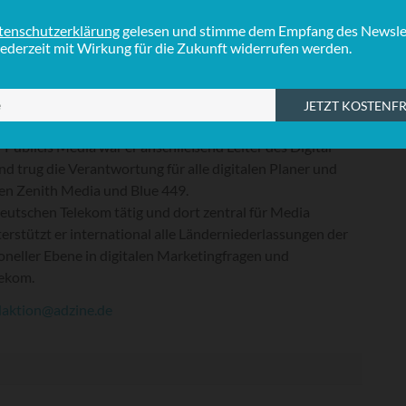
S
nk (jetzt Targobank).
chluss war er als Senior Digital Consultant bei adisfaction
I
ur) tätig bevor er bei der Schülerhilfe Leiter Neue Medien
I
 Die nächste Station seiner Karriere war Crossmedia
ur), wo er Unit Director und Mitglied der
ftsführung war.
r Publicis Media war er anschließend Leiter des Digital
nd trug die Verantwortung für alle digitalen Planer und
n Zenith Media und Blue 449.
eutschen Telekom tätig und dort zentral für Media
terstützt er international alle Länderniederlassungen der
oneller Ebene in digitalen Marketingfragen und
lekom.
daktion@adzine.de