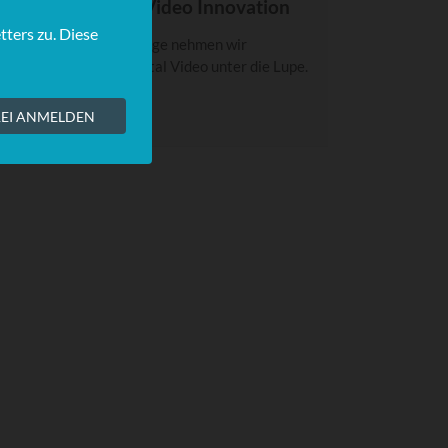
POTLIGHT: Total Video Innovation
n dieser SPOTLIGHT-Folge nehmen wir
nnovationen rund um Total Video unter die Lupe.