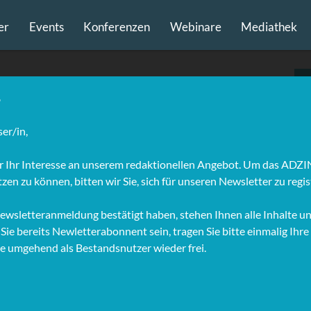
er
Events
Konferenzen
Webinare
Mediathek
d of Media
tsche Telekom
iner Banklehre und einem Studium der Philosophie und
wissenschaft begann Ingo Schwab seine Karriere im
len Marketing als Online Marketing Manager bei der