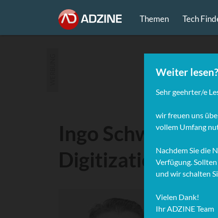
Themen
Tech Find
WERBUNG
Ingo Schwab, Hea
Digitization, Deu
Nach e
Sprach
digita