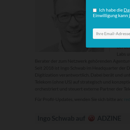
Citiba
Im Ans
(Agent
wurde.
(Agent
Geschä
Bei de
Labs u
Berater der zum Netzwerk gehörenden Agenture
Seit 2018 ist Ingo Schwab im Headquarter der D
Digitization verantwortlich. Dabei berät und un
Telekom (ohne US) auf strategisch und konzepti
orchestriert und steuert externe Partner der Te
Für Profil-Updates, wenden Sie sich bitte an:
re
Ingo Schwab auf
ADZINE