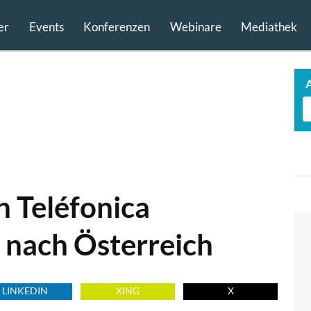
er
Events
Konferenzen
Webinare
Mediathek
n Teléfonica
 nach Österreich
LINKEDIN
XING
X