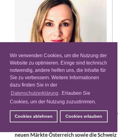
Wir verwenden Cookies, um die Nutzung der
Website zu optimieren. Einige sind technisch
Das technologiebasierte
notwendig, andere helfen uns, die Inhalte für
Marktforschungsunternehmen
Sie zu verbessern. Weitere Informationen
Audienceproject bekommt mit Michaela
dazu finden Sie in der
Schmitz eine Managing Director DACH.
Datenschutzerklärung
. Erlauben Sie
Schmitz soll eng mit Sedat Polat
Cookies, um der Nutzung zuzustimmen.
zusammenarbeiten, dem Sales Solutions
Director von Audienceproject in der Region,
Cookies ablehnen
Cookies erlauben
um das Wachstum des Unternehmens in
Deutschland zu beschleunigen und in die
neuen Märkte Österreich sowie die Schweiz