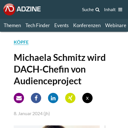
Suche
Inhalt
Themen
Tech Finder
Events
Konferenzen
Webinare
KÖPFE
Michaela Schmitz wird
DACH-Chefin von
Audienceproject
x
8. Januar 2024 (jh)