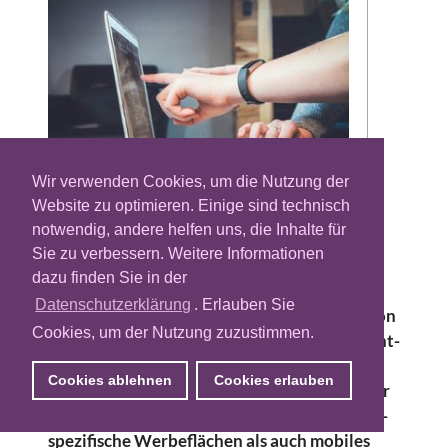
Wir verwenden Cookies, um die Nutzung der
Website zu optimieren. Einige sind technisch
Der Native-Advertising-Spezialist MGID hat
notwendig, andere helfen uns, die Inhalte für
in Deutschland eine exklusive Partnerschaft
Sie zu verbessern. Weitere Informationen
mit dem Digitalvermarkter Netpoint Media
dazu finden Sie in der
abgeschlossen. MGID wird im Rahmen der
Datenschutzerklärung
. Erlauben Sie
Zusammenarbeit für die Monetarisierung von
Cookies, um der Nutzung zuzustimmen.
zunächst rund 25 Websites aus dem Netpoint-
Portfolio verantwortlich sein und dies
Cookies ablehnen
Cookies erlauben
kontinuierlich weiter ausbauen. Im Fokus der
Partnerschaft stehen dabei sowohl Desktop-
spezifische Werbeflächen als auch mobiles