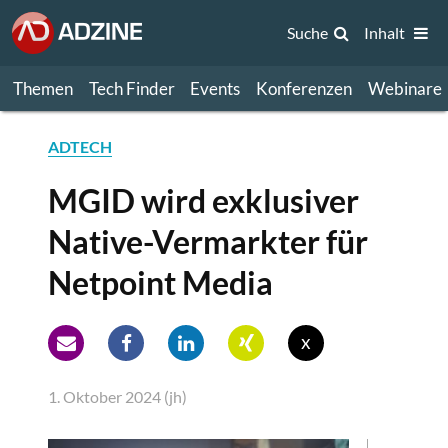
Suche
Inhalt
Themen
Tech Finder
Events
Konferenzen
Webinare
ADTECH
MGID wird exklusiver
Native-Vermarkter für
Netpoint Media
x
1. Oktober 2024 (jh)