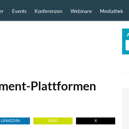
er
Events
Konferenzen
Webinare
Mediathek
ment-Plattformen
LINKEDIN
XING
X