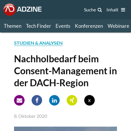
Suche
Inhalt
Themen
Tech Finder
Events
Konferenzen
Webinare
STUDIEN & ANALYSEN
Nachholbedarf beim
Consent-Management in
der DACH-Region
x
8. Oktober 2020