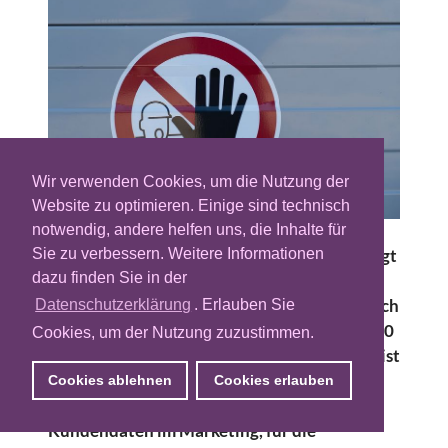
Wir verwenden Cookies, um die Nutzung der
Website zu optimieren. Einige sind technisch
notwendig, andere helfen uns, die Inhalte für
Sie zu verbessern. Weitere Informationen
Das Thema Consent-Management beschäftigt
dazu finden Sie in der
Werbetreibende und Marketer seit längerer
Zeit schon äußerst intensiv und gewann durch
Datenschutzerklärung
. Erlauben Sie
die DSGVO, verschiedene Urteile und TCF 2.0
Cookies, um der Nutzung zuzustimmen.
noch einmal verstärkt an Bedeutung. Dabei ist
Consent-Management die Basis für die
Cookies ablehnen
Cookies erlauben
rechtskonforme Verarbeitung von
Kundendaten im Marketing, für die