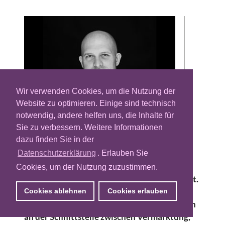
Wir verwenden Cookies, um die Nutzung der
Website zu optimieren. Einige sind technisch
notwendig, andere helfen uns, die Inhalte für
Sie zu verbessern. Weitere Informationen
Wie zu Beginn der Woche bekannt wurde,
dazu finden Sie in der
verlässt Christopher Reher die auf
Programmatic Advertising spezialisierte
Datenschutzerklärung
. Erlauben Sie
Werbeplattform Platform161 und wechselt
Cookies, um der Nutzung zuzustimmen.
zum Axel-Springer-Vermarkter Media Impact.
Reher soll hier in einer neu geschaffenen
Cookies ablehnen
Cookies erlauben
Position mit seinem Team alle Daten-Themen
an der Schnittstelle zwischen Vermarktung,