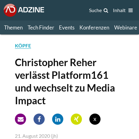
Suche
Inhalt
Themen
Tech Finder
Events
Konferenzen
Webinare
KÖPFE
Christopher Reher
verlässt Platform161
und wechselt zu Media
Impact
x
21. August 2020 (jh)