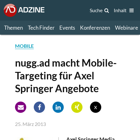
Suche
Inhalt
Themen
Tech Finder
Events
Konferenzen
Webinare
MOBILE
nugg.ad macht Mobile-
Targeting für Axel
Springer Angebote
x
25. März 2013
Axel Springer Media