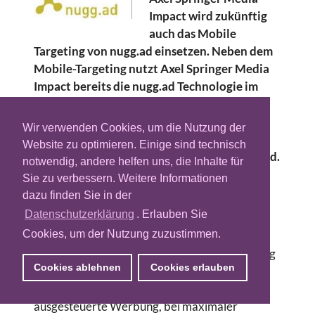
Impact wird zukünftig
auch das Mobile
Targeting von nugg.ad einsetzen. Neben dem
Mobile-Targeting nutzt Axel Springer Media
Impact bereits die nugg.ad Technologie im
Display- und Video-Markt. Auch für die
kürzlich gelaunchte Data Management
Wir verwenden Cookies, um die Nutzung der
Plattform „Datafactor“ verwendet Axel
Website zu optimieren. Einige sind technisch
Springer Media Impact Targeting von nugg.ad.
notwendig, andere helfen uns, die Inhalte für
Sie zu verbessern. Weitere Informationen
Ilana Rolef, Director Marketing &
dazu finden Sie in der
Communications bei nugg.ad, zur erweiterten
Datenschutzerklärung
. Erlauben Sie
Zusammenarbeit: „Wir freuen uns, Axel
Cookies, um der Nutzung zuzustimmen.
Springer Media Impact nun auch mit unserer
Mobile-Lösung zu unterstützen. Die Bedeutung
Cookies ablehnen
Cookies erlauben
des Mobile-Marktes nimmt rapide zu und wir
gestalten diese Zukunft aktiv mit. Präzise
ausgesteuerte Werbung, bei maximaler