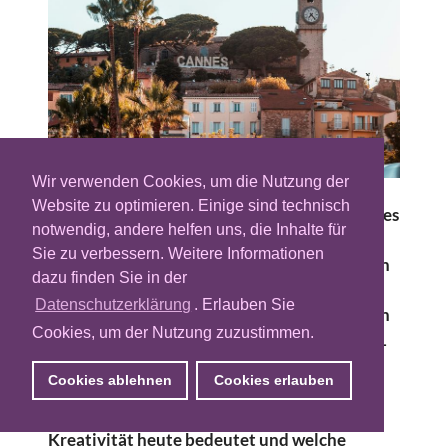
Wir verwenden Cookies, um die Nutzung der
Website zu optimieren. Einige sind technisch
Zum 73. Mal hat die Kreativbranche in Cannes
notwendig, andere helfen uns, die Inhalte für
ihre Löwen vergeben, und wie in jedem Jahr
Sie zu verbessern. Weitere Informationen
wird geklagt. Die einen sehen den Strand von
dazu finden Sie in der
Tech erobert und den Wettbewerb zur
Datenschutzerklärung
. Erlauben Sie
Nebensache verkommen. Die anderen zählen
Cookies, um der Nutzung zuzustimmen.
die Trophäen und finden Deutschland mit 21
Löwen und ohne Grand Prix abgeschlagen.
Cookies ablehnen
Cookies erlauben
Beide Lesarten greifen zu kurz. Zwischen
Palais und Croisette entscheidet sich, was
Kreativität heute bedeutet und welche