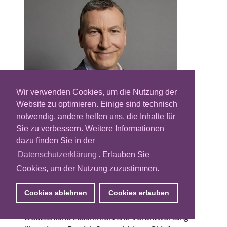
Wir verwenden Cookies, um die Nutzung der
Website zu optimieren. Einige sind technisch
Nach der Übernahme von Sky Deutschland
notwendig, andere helfen uns, die Inhalte für
ordnet RTL Deutschland die
Sie zu verbessern. Weitere Informationen
Technologieorganisation neu. Patrick Sturm
dazu finden Sie in der
übernimmt die Gesamtverantwortung und
Datenschutzerklärung
. Erlauben Sie
soll die Plattformen beider Unternehmen
Cookies, um der Nutzung zuzustimmen.
zusammenführen.
RTL Deutschland führt die
Cookies ablehnen
Cookies erlauben
Technologieorganisationen von RTL und Sky
Deutschland zusammen. Die Verantwortung