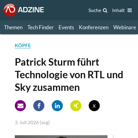
Suche
Inhalt
Themen
Tech Finder
Events
Konferenzen
Webinare
KÖPFE
Patrick Sturm führt
Technologie von RTL und
Sky zusammen
x
3. Juli 2026 (asg)