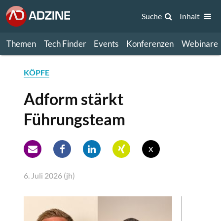
Suche
Inhalt
Themen
Tech Finder
Events
Konferenzen
Webinare
KÖPFE
Adform stärkt
Führungsteam
x
6. Juli 2026 (jh)