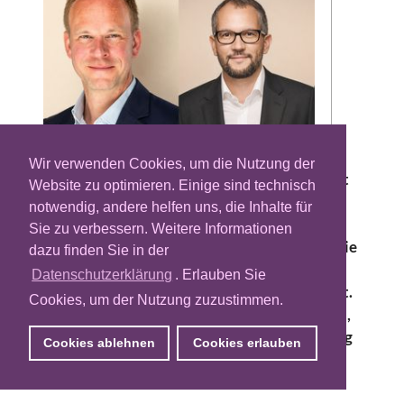
Daniel Neuhaus und Stefan Sommer
Wir verwenden Cookies, um die Nutzung der
Das Adtech-Unternehmen Adform erweitert
Website zu optimieren. Einige sind technisch
sein Führungsteam. Daniel Neuhaus
notwendig, andere helfen uns, die Inhalte für
übernimmt als Senior Vice President und
Sie zu verbessern. Weitere Informationen
Regional President die Verantwortung für die
dazu finden Sie in der
DACH-Region. Gleichzeitig wird Stefan
Datenschutzerklärung
. Erlauben Sie
Sommer zum Chief Growth Officer befördert.
Cookies, um der Nutzung zuzustimmen.
Beide Manager berichten an Oliver Whitten,
Chief Operating Officer, und gehören künftig
Cookies ablehnen
Cookies erlauben
dem Senior Leadership Team des
Unternehmens an.