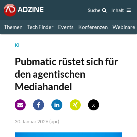
Suche
Inhalt
Themen
Tech Finder
Events
Konferenzen
Webinare
KI
Pubmatic rüstet sich für
den agentischen
Mediahandel
x
30. Januar 2026 (apr)