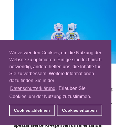
Wir verwenden Cookies, um die Nutzung der
Website zu optimieren. Einige sind technisch
notwendig, andere helfen uns, die Inhalte für
Sie zu verbessern. Weitere Informationen
Das kalifornische Adtech-Unternehmen
dazu finden Sie in der
Pubmatic bringt ein Betriebssystem für
agentenbasierte programmatische Werbung
Datenschutzerklärung
. Erlauben Sie
auf den Markt. Der Anbieter spricht von
Cookies, um der Nutzung zuzustimmen.
einem Schritt in Richtung „Agent-to-Agent“-
Advertising. Dies meint automatisierte
Cookies ablehnen
Cookies erlauben
Workflows, bei denen sich mehrere
spezialisierte KI-Agenten untereinander