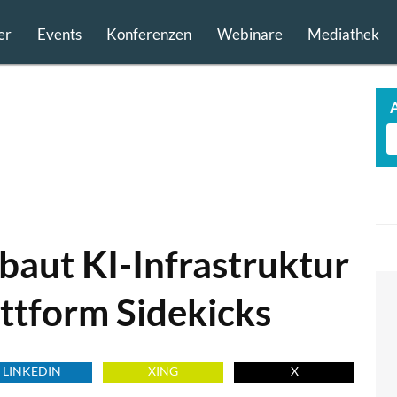
er
Events
Konferenzen
Webinare
Mediathek
baut KI-Infrastruktur
attform Sidekicks
LINKEDIN
XING
X