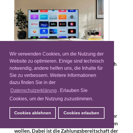
Wir verwenden Cookies, um die Nutzung der
Website zu optimieren. Einige sind technisch
Der Konsum von Bewegtbildinhalten hat sich
notwendig, andere helfen uns, die Inhalte für
in den vergangenen Jahren stark verändert
Sie zu verbessern. Weitere Informationen
und immer mehr ins Digitale verschoben.
dazu finden Sie in der
Streaming ist längst Standard in den
Datenschutzerklärung
. Erlauben Sie
deutschen Haushalten geworden. Die
Cookies, um der Nutzung zuzustimmen.
zahlreichen Streaming-Anbieter sorgen
jedoch gleichzeitig für eine Fragmentierung
Cookies ablehnen
Cookies erlauben
des Markts. Konsumenten haben die Qual der
Wahl, welche Dienste sie in Anspruch nehmen
wollen. Dabei ist die Zahlungsbereitschaft der