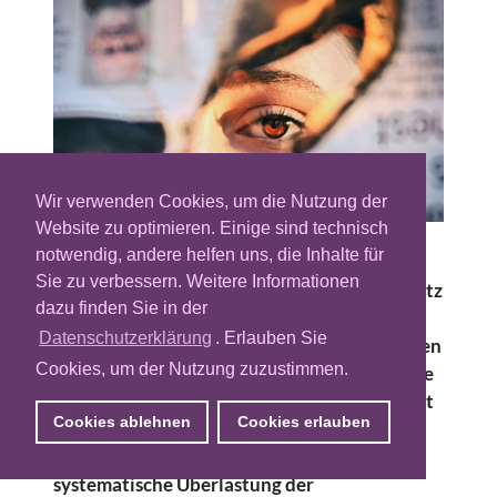
Wir verwenden Cookies, um die Nutzung der
Website zu optimieren. Einige sind technisch
notwendig, andere helfen uns, die Inhalte für
Werbung war vielleicht noch nie so präsent
Sie zu verbessern. Weitere Informationen
wie heute – und zugleich so wirkungslos. Trotz
dazu finden Sie in der
präzisem Targeting, datengetriebenem
Datenschutzerklärung
. Erlauben Sie
Tracking und immer neuen Tech-Innovationen
Cookies, um der Nutzung zuzustimmen.
gelingt es Marken zunehmend seltener, echte
Wirkung zu erzielen. Was wir beobachten, ist
Cookies ablehnen
Cookies erlauben
kein vorübergehender Trend, sondern ein
strukturelles Problem: Ad-Burnout – die
systematische Überlastung der