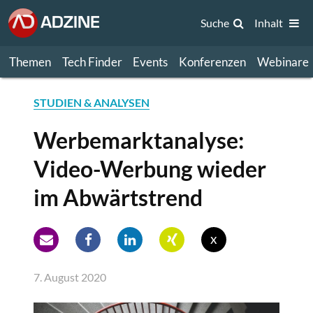
Suche
Inhalt
Themen
Tech Finder
Events
Konferenzen
Webinare
STUDIEN & ANALYSEN
Werbemarktanalyse:
Video-Werbung wieder
im Abwärtstrend
x
7. August 2020