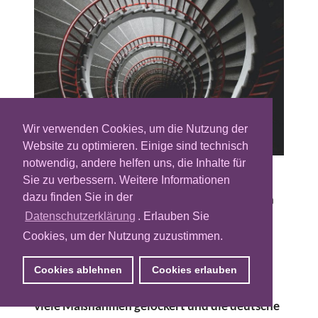
Wir verwenden Cookies, um die Nutzung der
Website zu optimieren. Einige sind technisch
notwendig, andere helfen uns, die Inhalte für
Sie zu verbessern. Weitere Informationen
Die Maßnahmen, die gegen die Ausbreitung
dazu finden Sie in der
des Coronavirus von der Bundesregierung in
der ersten Jahreshälfte getroffen wurden,
Datenschutzerklärung
. Erlauben Sie
schränkten die deutsche Wirtschaft massiv
Cookies, um der Nutzung zuzustimmen.
ein und haben auch die Werbeindustrie seit
der zweiten Märzhälfte stark in
Cookies ablehnen
Cookies erlauben
Mitleidenschaft gezogen. Mittlerweile sind
viele Maßnahmen gelockert und die deutsche