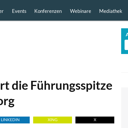
er
Events
Konferenzen
Webinare
Mediathek
rt die Führungsspitze
org
LINKEDIN
XING
X