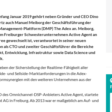
Anfang Januar 2019 gehört neben Gründer und CEO Dino
rtz auch Manuel Meiborg der Geschäftsführung der
Management-Plattform (DMP) The Adex an. Meiborg,
om Freiburger Schwesterunternehmen Active Agent an
ree gewechselt ist, verantwortet in seiner neuen
on als CTO und zweiter Geschäftsführer die Bereiche
t, Entwicklung, Infrastruktur sowie Data Science und
k.
en der Sicherstellung der Realtime-Fähigkeit aller
ide- und Sellside-Marktanforderungen in die Adex-
ormsynergien mit den weiteren Unternehmen aus der
O des Omnichannel-DSP-Anbieters Active Agent, startete
nt AG in Freiburg. Ab 2013 war er maßgeblich am Auf- und