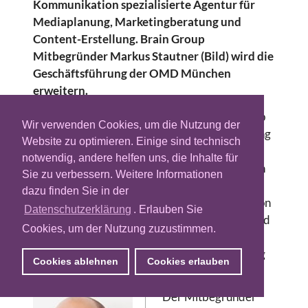
Kommunikation spezialisierte Agentur für
Mediaplanung, Marketingberatung und
Content-Erstellung. Brain Group
Mitbegründer Markus Stautner (Bild) wird die
Geschäftsführung der OMD München
erweitern.
Die 2004 in München gegründete Brain Group
Wir verwenden Cookies, um die Nutzung der
mit ihren Marken Brainagency, BrainConsulting
Website zu optimieren. Einige sind technisch
und CrazyLegs betreut etwa 65 nationale und
notwendig, andere helfen uns, die Inhalte für
internationale Kunden aus unterschiedlichsten
Sie zu verbessern. Weitere Informationen
Branchen. Die digitalen Marketingspezialisten
dazu finden Sie in der
der Brainagency und die Content-Experten von
Datenschutzerklärung
. Erlauben Sie
CrazyLegs werden Teil der OMD München und
Cookies, um der Nutzung zuzustimmen.
sollen ihre Expertise in den Bereichen der
digitale Mediaplanung und Content-Erstellung
Cookies ablehnen
Cookies erlauben
einbringen.
Der Mitbegründer