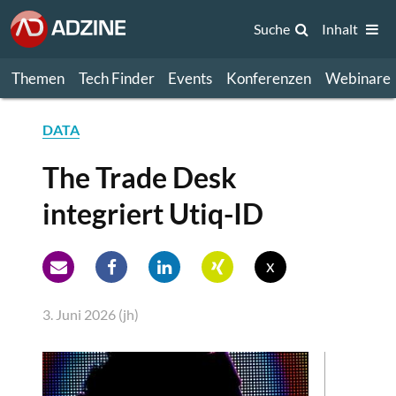
Suche
Inhalt
Themen
Tech Finder
Events
Konferenzen
Webinare
DATA
The Trade Desk
integriert Utiq-ID
x
3. Juni 2026 (jh)