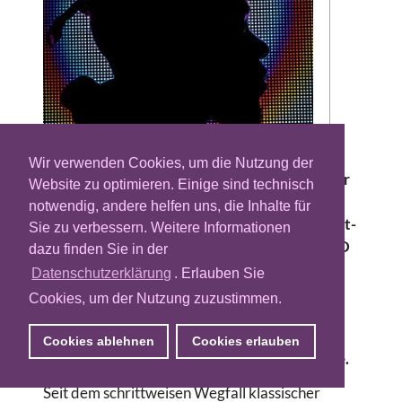
Das kalifornische Adtech-Unternehmen The
Wir verwenden Cookies, um die Nutzung der
Trade Desk baut sein Identity-Angebot in der
Website zu optimieren. Einige sind technisch
EMEA-Region aus und geht dafür eine
notwendig, andere helfen uns, die Inhalte für
Partnerschaft mit dem deutschen Telco-Joint-
Sie zu verbessern. Weitere Informationen
Venture Utiq ein. Die Integration der Utiq-ID
dazu finden Sie in der
soll die Adressierbarkeit von Zielgruppen im
Datenschutzerklärung
. Erlauben Sie
offenen Internet verbessern. Für Utiq
Cookies, um der Nutzung zuzustimmen.
bedeutet die Aufnahme in die Infrastruktur
der globalen Demand-Side-Plattform (DSP)
Cookies ablehnen
Cookies erlauben
eine enorme Vergrößerung ihrer Reichweite.
Seit dem schrittweisen Wegfall klassischer