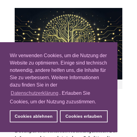
Wir verwenden Cookies, um die Nutzung der
Website zu optimieren. Einige sind technisch
notwendig, andere helfen uns, die Inhalte für
Sie zu verbessern. Weitere Informationen
Bild: Surkhab Ahmad – Adobe Stock
dazu finden Sie in der
Datenschutzerklärung
. Erlauben Sie
First-Party-Daten sind ein ebenso wichtiger
Cookies, um der Nutzung zuzustimmen.
wie wertvoller Schlüssel zur Zielgruppe.
Niemand möchte sie aus der Hand geben –
Cookies ablehnen
Cookies erlauben
doch Werbung braucht Daten. Daher haben
Datenpartnerschaften Hochkonjunktur. Bei