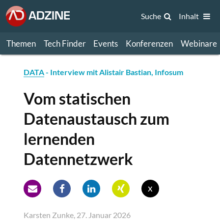
Suche
Inhalt
Themen
Tech Finder
Events
Konferenzen
Webinare
DATA
- Interview mit Alistair Bastian, Infosum
Vom statischen
Datenaustausch zum
lernenden
Datennetzwerk
x
Karsten Zunke, 27. Januar 2026