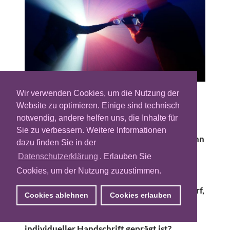
Wir verwenden Cookies, um die Nutzung der
Die Werbebranche gilt als Vorreiter
Website zu optimieren. Einige sind technisch
technischer Innovation. Neue Tools, neue
notwendig, andere helfen uns, die Inhalte für
Plattformen, neue Formate – vieles wurde
Sie zu verbessern. Weitere Informationen
schnell ausprobiert und adaptiert. Doch wenn
dazu finden Sie in der
es um Künstliche Intelligenz geht, ist die
Datenschutzerklärung
. Erlauben Sie
Reaktion in kreativen Teams oft
Cookies, um der Nutzung zuzustimmen.
zurückhaltender – nicht aus Mangel an
Interesse, sondern aus Unsicherheit: Was darf,
Cookies ablehnen
Cookies erlauben
was kann, was soll KI in einem Umfeld, das
stark von Intuition, Erfahrung und
individueller Handschrift geprägt ist?