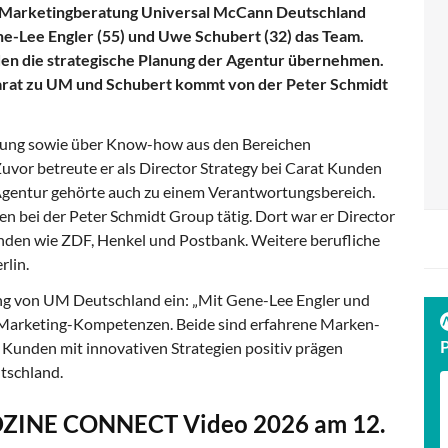
 Marketingberatung Universal McCann Deutschland
e-Lee Engler (55) und Uwe Schubert (32) das Team.
den die strategische Planung der Agentur übernehmen.
arat zu UM und Schubert kommt von der Peter Schmidt
hrung sowie über Know-how aus den Bereichen
uvor betreute er als Director Strategy bei Carat Kunden
Agentur gehörte auch zu einem Verantwortungsbereich.
n bei der Peter Schmidt Group tätig. Dort war er Director
nden wie ZDF, Henkel und Postbank. Weitere berufliche
rlin.
ng von UM Deutschland ein: „Mit Gene-Lee Engler und
d Marketing-Kompetenzen. Beide sind erfahrene Marken-
n Kunden mit innovativen Strategien positiv prägen
tschland.
DZINE CONNECT Video 2026 am 12.