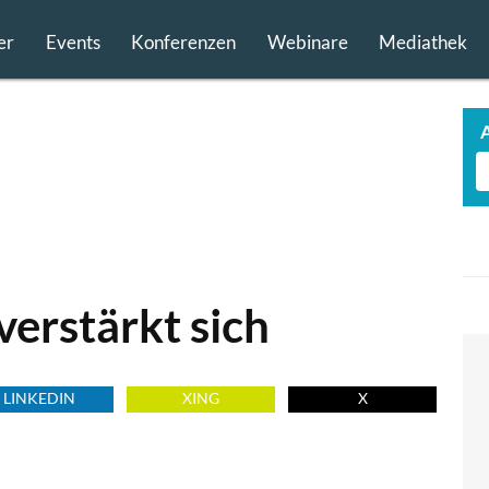
er
Events
Konferenzen
Webinare
Mediathek
erstärkt sich
LINKEDIN
XING
X