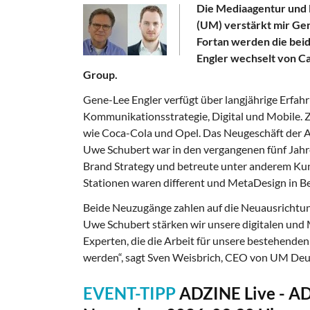
Die Mediaagentur und
(UM) verstärkt mir Gen
Fortan werden die bei
Engler wechselt von C
Group.
Gene-Lee Engler verfügt über langjährige Erfa
Kommunikationsstrategie, Digital und Mobile. Z
wie Coca-Cola und Opel. Das Neugeschäft der 
Uwe Schubert war in den vergangenen fünf Jahre
Brand Strategy und betreute unter anderem Ku
Stationen waren different und MetaDesign in Be
Beide Neuzugänge zahlen auf die Neuausrichtu
Uwe Schubert stärken wir unsere digitalen un
Experten, die die Arbeit für unsere bestehende
werden“, sagt Sven Weisbrich, CEO von UM Deu
EVENT-TIPP
ADZINE Live - A