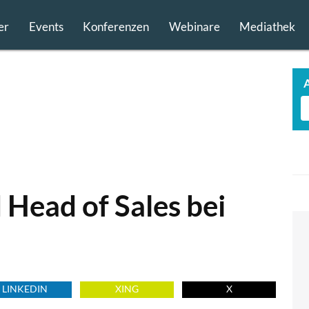
er
Events
Konferenzen
Webinare
Mediathek
 Head of Sales bei
LINKEDIN
XING
X