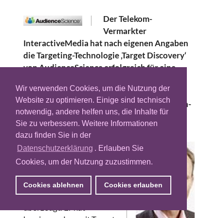
Der Telekom-
Vermarkter
InteractiveMedia hat nach eigenen Angaben
die Targeting-Technologie ‚Target Discovery‘
von AudienceScience erfolgreich für eine
Kampagne von videoload.de, ebenfalls ein
Wir verwenden Cookies, um die Nutzung der
Telekomunternehmen, getestet. Dabei seien
Website zu optimieren. Einige sind technisch
bei einer konstant bleibenden Click-Through-
notwendig, andere helfen uns, die Inhalte für
Rate (CTR) die Filmverkäufe um über 400
Sie zu verbessern. Weitere Informationen
Prozent gesteigert worden.
dazu finden Sie in der
Der Geschäftsführer
Datenschutzerklärung
. Erlauben Sie
Marketing & Sales von
Cookies, um der Nutzung zuzustimmen.
InteractiveMedia Frank
Bachér kommentiert:
Cookies ablehnen
Cookies erlauben
"Der Test hat uns
überzeugt. Er hat