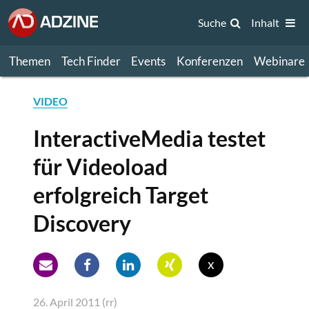
Suche
Inhalt
Themen
Tech Finder
Events
Konferenzen
Webinare
VIDEO
InteractiveMedia testet
für Videoload
erfolgreich Target
Discovery
x
26. April 2011 (rr)