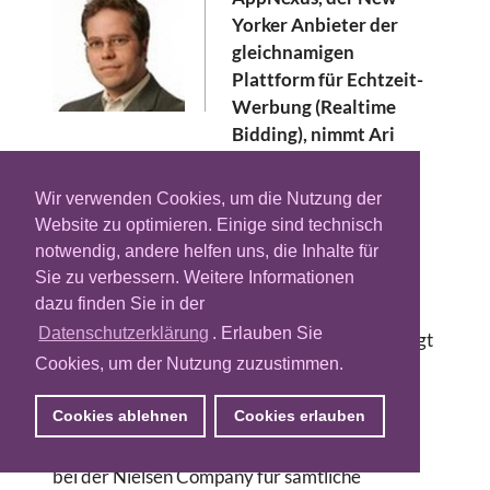
Yorker Anbieter der
gleichnamigen
Plattform für Echtzeit-
Werbung (Realtime
Bidding), nimmt Ari
Paparo in den Unternehmensvorstand als
Senior Vice President of Product auf. Das
Wir verwenden Cookies, um die Nutzung der
Unternehmen bekommt mit ihm eine
Website zu optimieren. Einige sind technisch
Verstärkung aus dem DoubleClick/Google-
notwendig, andere helfen uns, die Inhalte für
Lager.
Sie zu verbessern. Weitere Informationen
dazu finden Sie in der
Ari Paparo ist in der Online-Advertising-
Datenschutzerklärung
. Erlauben Sie
Community bekannt und respektiert. Er verfügt
Cookies, um der Nutzung zuzustimmen.
über mehr als zehn Jahre Erfahrung in der
Entwicklung der führenden
Cookies ablehnen
Cookies erlauben
Anzeigentechnologie-Plattformen bei Google,
DoubleClick und Nielsen. Zuletzt war Paparo
bei der Nielsen Company für sämtliche