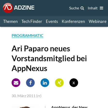
Suche
Inhalt
Themen
Tech Finder
Events
Konferenzen
Webinare
PROGRAMMATIC
Ari Paparo neues
Vorstandsmitglied bei
AppNexus
x
30. März 2011 (rr)
AppNexus, der New