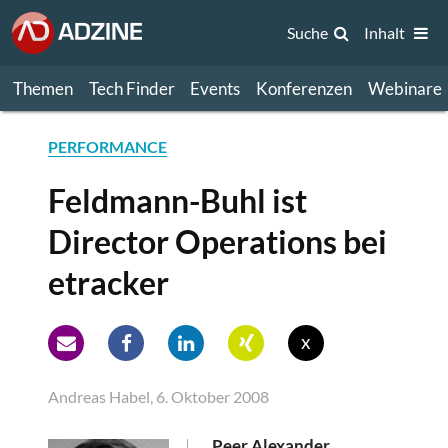
Suche
Inhalt
Themen
Tech Finder
Events
Konferenzen
Webinare
PERFORMANCE
Feldmann-Buhl ist
Director Operations bei
etracker
x
Andreas Habel, 6. Oktober 2008
Peer Alexander