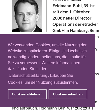
Feldmann-Buhl, 39, ist
seit dem 1. Oktober
2008 neuer Director
Operations der etracker
GmbH in Hamburg. Beim
Anbieter von Produkten
und Dienstleistungen zur Optimierung von
Wir verwenden Cookies, um die Nutzung der
Websites und Online-Marketingmaßnahmen
Website zu optimieren. Einige sind technisch
übernimmt Feldmann-Buhl die
notwendig, andere helfen uns, die Inhalte für
Gesamtverantwortung für die
Sie zu verbessern. Weitere Informationen
Unternehmensbereiche Sales, Partner
dazu finden Sie in der
Management, Marketing und Public Relations
Datenschutzerklärung
. Erlauben Sie
sowie Consulting.
Cookies, um der Nutzung zuzustimmen.
Zudem soll er das deutschlandweite und
Cookies ablehnen
Cookies erlauben
internationale Geschäft ausbauen und neue
Geschäftsfelder im In- und Ausland erschließen
und aufbauen. Feldmann-Buhl war zuletzt als