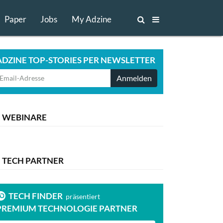
Paper
Jobs
My Adzine
ADZINE TOP-STORIES PER NEWSLETTER
Anmelden
WEBINARE
TECH PARTNER
TECH FINDER
TECH FI
präsentiert
PREMIUM TECHNOLOGIE PARTNER
PREMIUM T