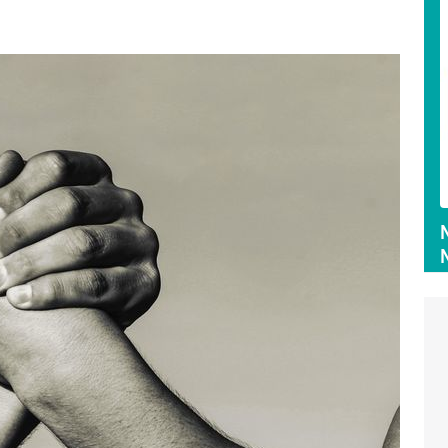
Beatgrid - Crossmediale
Zum Profil
Reichweitenmessung