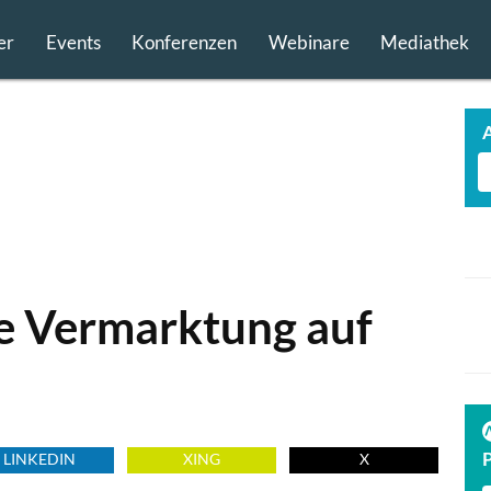
er
Events
Konferenzen
Webinare
Mediathek
e Vermarktung auf
TECH FINDER
präsentiert
PREMIUM TECHNOLOGIE PARTNER
LINKEDIN
XING
X