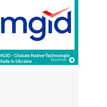
MGID - Globale Native-Technologie
MarketingTe
Zum Profil
Made in Ukraine
digitale Tr