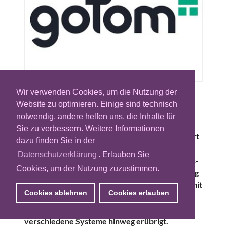
Wir verwenden Cookies, um die Nutzung der
goTom ist ein cloudbasiertes CRM & Order-
Website zu optimieren. Einige sind technisch
Management-System, das Vermarkter bei
notwendig, andere helfen uns, die Inhalte für
sämtlichen Aspekten des Verkaufs digitaler
Sie zu verbessern. Weitere Informationen
Kampagnen unterstützt. Die Plattform integriert
dazu finden Sie in der
über Schnittstellen in Drittsysteme und
Datenschutzerklärung
. Erlauben Sie
vereinfacht den gesamten Angebots-, Buchungs-
Cookies, um der Nutzung zuzustimmen.
und Fakturierungsprozess sowie die Abwicklung
programmatischer Deals. Die Nutzer erhalten mit
Cookies ablehnen
Cookies erlauben
goTom einen einzigen Einstiegspunkt, wodurch
sich die manuelle Dateneingabe über
verschiedene Systeme hinweg erübrigt.