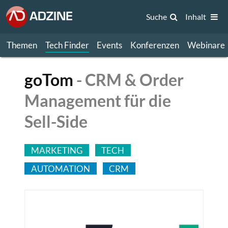
Suche
Inhalt
Themen
Tech Finder
Events
Konferenzen
Webinare
goTom
- CRM & Order
Management für die
Sell-Side
MARKETING
TECH
AUTOMATION
CRM