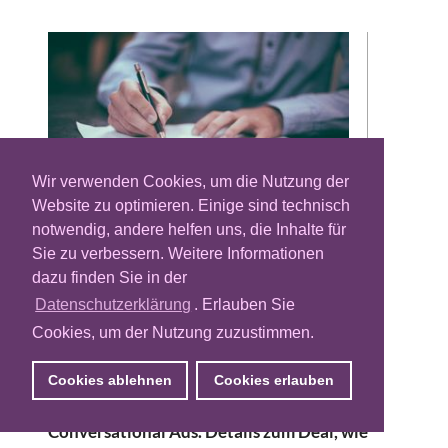
Wir verwenden Cookies, um die Nutzung der
Website zu optimieren. Einige sind technisch
notwendig, andere helfen uns, die Inhalte für
Sie zu verbessern. Weitere Informationen
Nachdem das Schweizer Martech-
dazu finden Sie in der
Unternehmen Fusedeck erst kürzlich seine
Namensänderung in Cptr verkündet hatte,
Datenschutzerklärung
. Erlauben Sie
werden nun Fakten für die weitere
Cookies, um der Nutzung zuzustimmen.
Entwicklung geschaffen: Cptr wird neuer
Eigentümer der Wagawin Europe aus
Cookies ablehnen
Cookies erlauben
München, einem Spezialisten für
Conversational Ads. Details zum Deal, wie