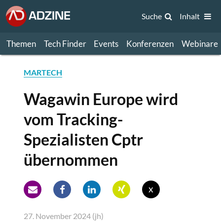
Suche
Inhalt
Themen
Tech Finder
Events
Konferenzen
Webinare
MARTECH
Wagawin Europe wird
vom Tracking-
Spezialisten Cptr
übernommen
x
27. November 2024 (jh)