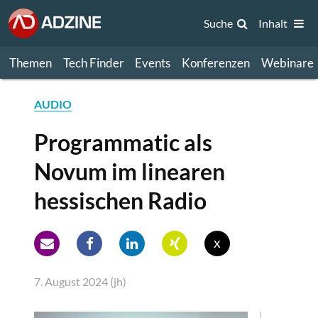
Suche
Inhalt
Themen
Tech Finder
Events
Konferenzen
Webinare
AUDIO
Programmatic als
Novum im linearen
hessischen Radio
x
7. August 2024 (jh)