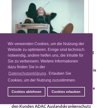
Wir verwenden Cookies, um die Nutzung der
Website zu optimieren. Einige sind technisch
Auch lineare Welten werden in der Werbung
notwendig, andere helfen uns, die Inhalte für
zunehmend programmatisch erschlossen.
Sie zu verbessern. Weitere Informationen
Dazu gehört das lineare Radio. So setzte der
dazu finden Sie in der
Vermarkter HR Werbung federführend für die
Datenschutzerklärung
. Erlauben Sie
ARD Media erstmals eine lineare
Cookies, um der Nutzung zuzustimmen.
Radiokampagne digital-programmatisch auf
den Sendern hr1 und hr3 um. Die Technologie
Cookies ablehnen
Cookies erlauben
dazu stammt vom Hamburger Adtech-
Unternehmen Amy. Die Pilotkampagne für
den Kunden ADAC Auslandskrankenschutz