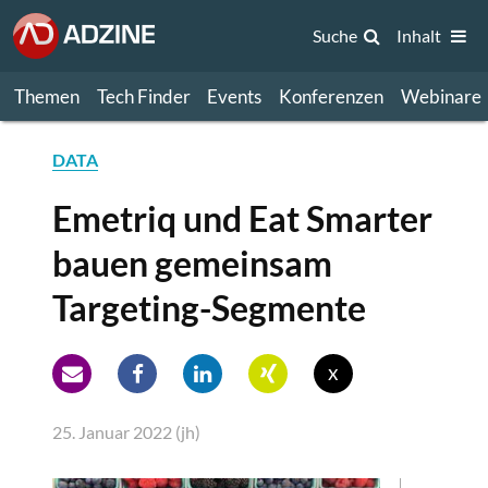
Suche
Inhalt
Themen
Tech Finder
Events
Konferenzen
Webinare
DATA
Emetriq und Eat Smarter
bauen gemeinsam
Targeting-Segmente
x
25. Januar 2022 (jh)