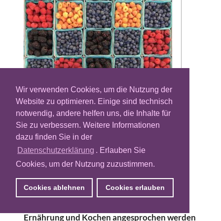
Wir verwenden Cookies, um die Nutzung der
Website zu optimieren. Einige sind technisch
Die Telekom-Tochter und Datenspezialistin
notwendig, andere helfen uns, die Inhalte für
Emetriq geht eine Datenpartnerschaft mit
Sie zu verbessern. Weitere Informationen
dem deutschen Ernährungs- und Lifestyle-
dazu finden Sie in der
Verlag Eat Smarter ein. Ziel sei es, auf die
Datenschutzerklärung
. Erlauben Sie
Daten von Eat Smarter zugreifen und
Cookies, um der Nutzung zuzustimmen.
Advertisern sowie Mediaagenturen neue
Targeting-Segmente in diesem Bereich
Cookies ablehnen
Cookies erlauben
bereitstellen zu können. Somit sollen
Zielgruppen mit Themen rund um gesunde
Ernährung und Kochen angesprochen werden